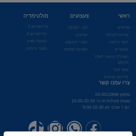
ראשי
צעצועים
מולטימדיה
פלייסטיישן 5
אודותינו
לגו - LEGO
פלייסטיישן 4
שירות לקוחות
מותגים
נינטנדו סוויץ
תנאי רכישה
מוצרי תינוקות
מוצרי גיימינג
מאמרים
משחקי קופסה
הצהרת נגישות לאתר
ולעסק
שושי זוהר
מדיניות פרטיות
צרו עמנו קשר
טלפון 03-5012898
שעות פעילות א’-ה’ 10:00-20:30
יום ו' וערבי חג 9:00-15:30