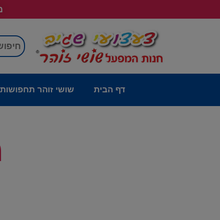
מש
דף הבית
שושי זוהר תחפושות
מ