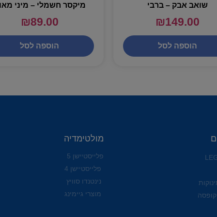
שואב אבק – ברבי
מיקסר חשמלי – מיני מאו
₪
89.00
₪
149.00
הוספה לסל
הוספה לסל
ם
מולטימדיה
פלייסטיישן 5
פלייסטיישן 4
נינטנדו סוויץ
ינוקות
מוצרי גיימינג
קופסה