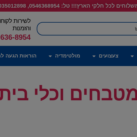
לוחים לכל חלקי הארץ!!! טל: 0546368954, 035012898
לשירות לקוחו
חיפוש
והזמנות
-636-8954
צעצועים
מולטימדיה
הוראות הגעה לח
טבחים וכלי בית