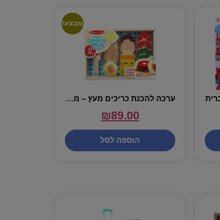
מבצע!
רית
ערכה להכנת כריכים מעץ – מליסה ודאג
₪
89.00
הוספה לסל