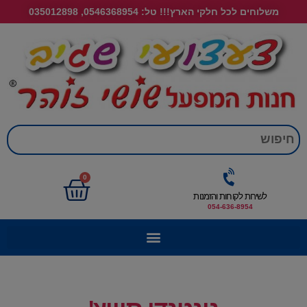
משלוחים לכל חלקי הארץ!!! טל: 0546368954, 035012898
חי
0
לשירות לקוחות והזמנות
054-636-8954