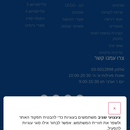
פלייסטיישן 5
אודותינו
לגו - LEGO
פלייסטיישן 4
שירות לקוחות
מותגים
נינטנדו סוויץ
תנאי רכישה
מוצרי תינוקות
מוצרי גיימינג
מאמרים
משחקי קופסה
הצהרת נגישות לאתר
ולעסק
שושי זוהר
מדיניות פרטיות
צרו עמנו קשר
טלפון 03-5012898
שעות פעילות א’-ה’ 10:00-20:30
יום ו' וערבי חג 9:00-15:30
×
צעצועי שגיב
משתמשים בעוגיות כדי להבטיח תפקוד האתר
ולשפר את חוויית המשתמש. אפשר לבחור אילו סוגי עוגיות
להפעיל.