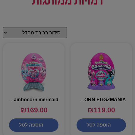
דמויות ממותגות
RAINBOCORN EGGZMANIA – ביצת ריינבוקורן עם 10 הפתעות
rainbocorn mermaid – ביצת ריינבוקורן בת הים 35 הפתעות
₪
169.00
₪
119.00
הוספה לסל
הוספה לסל