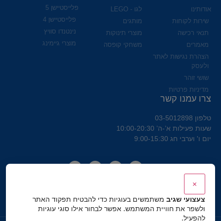
פלייסטיישן 5
אודותינו
לגו - LEGO
פלייסטיישן 4
שירות לקוחות
מותגים
נינטנדו סוויץ
תנאי רכישה
מוצרי תינוקות
מוצרי גיימינג
מאמרים
משחקי קופסה
הצהרת נגישות לאתר
ולעסק
שושי זוהר
מדיניות פרטיות
צרו עמנו קשר
טלפון 03-5012898
שעות פעילות א’-ה’ 10:00-20:30
יום ו' וערבי חג 9:00-15:30
×
צעצועי שגיב
משתמשים בעוגיות כדי להבטיח תפקוד האתר
ולשפר את חוויית המשתמש. אפשר לבחור אילו סוגי עוגיות
להפעיל.