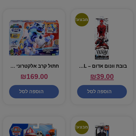
מבצע!
בובת וונום אדום – MARVEL
חתול קרב אלקטרוני של ילד חתול – כוח פיגי
₪
169.00
₪
39.00
הוספה לסל
הוספה לסל
מבצע!