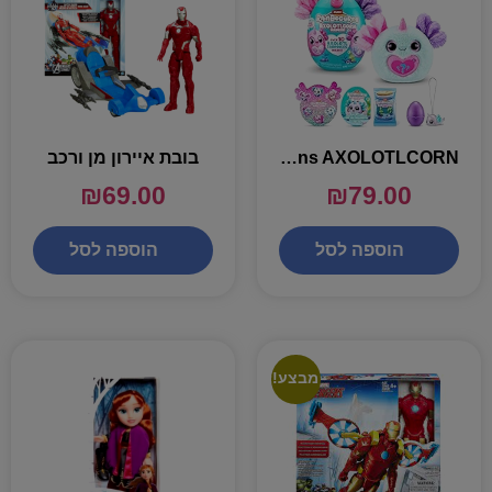
rainbocorns AXOLOTLCORN – ביצת ריינבוקורן – 10 הפתעות
בובת איירון מן ורכב
₪
69.00
₪
79.00
הוספה לסל
הוספה לסל
מבצע!