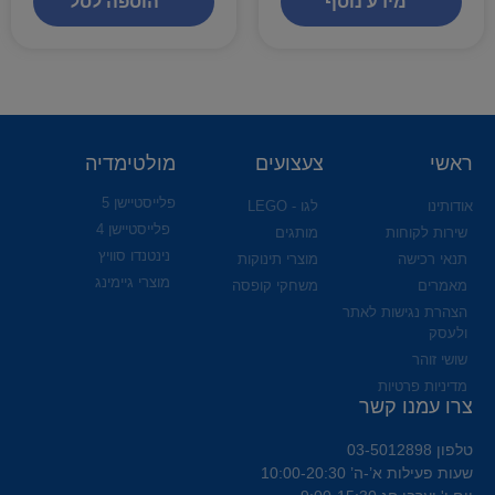
מידע נוסף
הוספה לסל
ראשי
צעצועים
מולטימדיה
פלייסטיישן 5
אודותינו
לגו - LEGO
פלייסטיישן 4
שירות לקוחות
מותגים
נינטנדו סוויץ
תנאי רכישה
מוצרי תינוקות
מוצרי גיימינג
מאמרים
משחקי קופסה
הצהרת נגישות לאתר
ולעסק
שושי זוהר
מדיניות פרטיות
צרו עמנו קשר
טלפון 03-5012898
שעות פעילות א’-ה’ 10:00-20:30