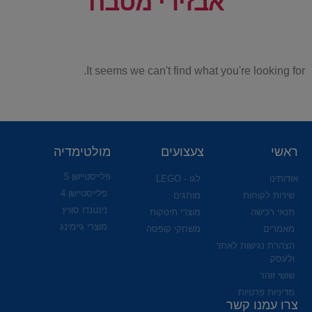
אבזירי מטבח
It seems we can't find what you're looking for.
ראשי
צעצועים
מולטימדיה
פלייסטיישן 5
אודותינו
לגו - LEGO
פלייסטיישן 4
שירות לקוחות
מותגים
נינטנדו סוויץ
תנאי רכישה
מוצרי תינוקות
מוצרי גיימינג
מאמרים
משחקי קופסה
הצהרת נגישות לאתר
ולעסק
שושי זוהר
מדיניות פרטיות
צרו עמנו קשר