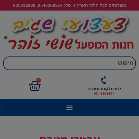
משלוחים לכל חלקי הארץ!!! טל: 0546368954, 035012898
חי
0
לשירות לקוחות והזמנות
054-636-8954