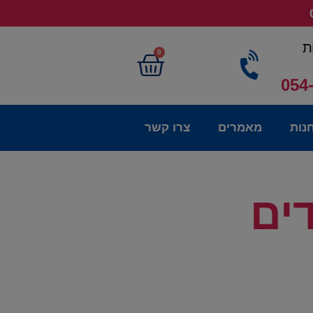
ת
0
054
נות
מאמרים
צרו קשר
ים