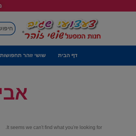
מש
דף הבית
שושי זוהר תחפושות
אבי
It seems we can't find what you're looking for.