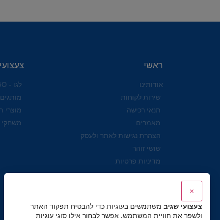
ראשי
צעצועי
אודותינו
לגו - LEGO
שירות לקוחות
מותגים
תנאי רכישה
מוצרי ת
מאמרים
משחקי 
הצהרת נגישות לאתר ולעסק
שושי זוהר
מדיניות פרטיות
×
צעצועי שגיב
משתמשים בעוגיות כדי להבטיח תפקוד האתר
ולשפר את חוויית המשתמש. אפשר לבחור אילו סוגי עוגיות