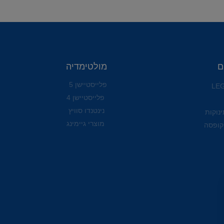
ם
מולטימדיה
פלייסטיישן 5
פלייסטיישן 4
נינטנדו סוויץ
ינוקות
מוצרי גיימינג
קופסה