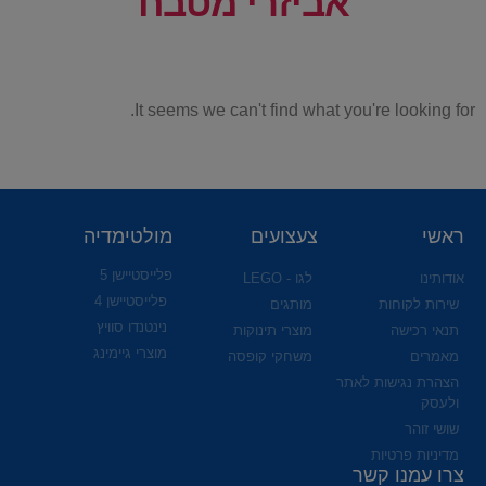
אביזרי מטבח
It seems we can't find what you're looking for.
ראשי
צעצועים
מולטימדיה
פלייסטיישן 5
אודותינו
לגו - LEGO
פלייסטיישן 4
שירות לקוחות
מותגים
נינטנדו סוויץ
תנאי רכישה
מוצרי תינוקות
מוצרי גיימינג
מאמרים
משחקי קופסה
הצהרת נגישות לאתר
ולעסק
שושי זוהר
מדיניות פרטיות
צרו עמנו קשר