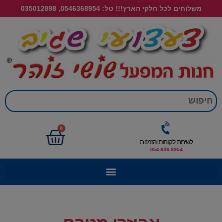
משלוחים לכל חלקי הארץ!!! טל: 0546368954, 035012898
חי
0
לשירות לקוחות והזמנות
054-636-8954