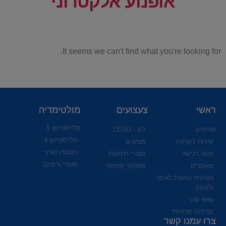
אופנוע אלקטרוני
It seems we can't find what you're looking for.
ראשי
צעצועים
מולטימדיה
פלייסטיישן 5
אודותינו
לגו - LEGO
פלייסטיישן 4
שירות לקוחות
מותגים
נינטנדו סוויץ
תנאי רכישה
מוצרי תינוקות
מוצרי גיימינג
מאמרים
משחקי קופסה
הצהרת נגישות לאתר
ולעסק
שושי זוהר
מדיניות פרטיות
צרו עמנו קשר