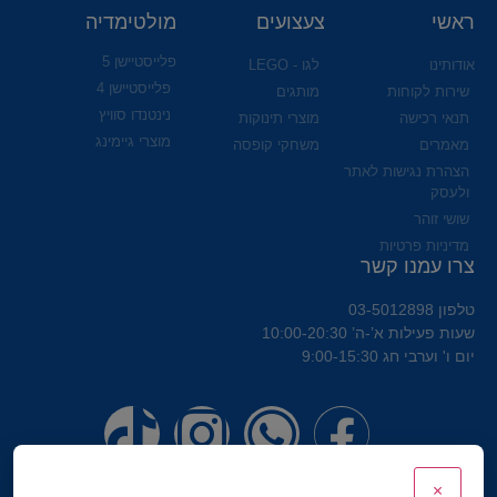
ראשי
צעצועים
מולטימדיה
פלייסטיישן 5
אודותינו
לגו - LEGO
פלייסטיישן 4
שירות לקוחות
מותגים
נינטנדו סוויץ
תנאי רכישה
מוצרי תינוקות
מוצרי גיימינג
מאמרים
משחקי קופסה
הצהרת נגישות לאתר
ולעסק
שושי זוהר
מדיניות פרטיות
צרו עמנו קשר
טלפון 03-5012898
שעות פעילות א’-ה’ 10:00-20:30
יום ו' וערבי חג 9:00-15:30
×