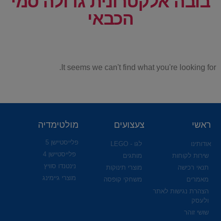
בובה אלקטרונית גדולה סמי
הכבאי
It seems we can't find what you're looking for.
ראשי
צעצועים
מולטימדיה
פלייסטיישן 5
אודותינו
לגו - LEGO
פלייסטיישן 4
שירות לקוחות
מותגים
נינטנדו סוויץ
תנאי רכישה
מוצרי תינוקות
מוצרי גיימינג
מאמרים
משחקי קופסה
הצהרת נגישות לאתר
ולעסק
שושי זוהר