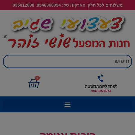
משלוחים לכל חלקי הארץ!!! טל: 0546368954, 035012898
חי
0
לשירות לקוחות והזמנות
054-636-8954