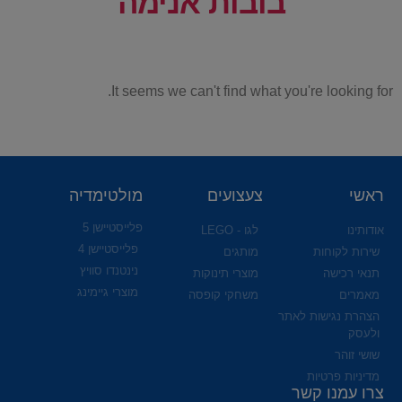
בובות אנימה
It seems we can't find what you're looking for.
ראשי
צעצועים
מולטימדיה
פלייסטיישן 5
אודותינו
לגו - LEGO
פלייסטיישן 4
שירות לקוחות
מותגים
נינטנדו סוויץ
תנאי רכישה
מוצרי תינוקות
מוצרי גיימינג
מאמרים
משחקי קופסה
הצהרת נגישות לאתר
ולעסק
שושי זוהר
מדיניות פרטיות
צרו עמנו קשר