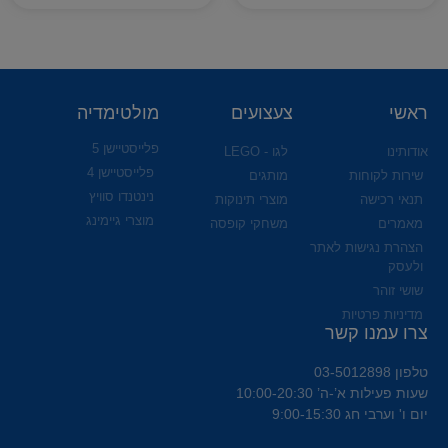
ראשי
צעצועים
מולטימדיה
פלייסטיישן 5
אודותינו
לגו - LEGO
פלייסטיישן 4
שירות לקוחות
מותגים
נינטנדו סוויץ
תנאי רכישה
מוצרי תינוקות
מוצרי גיימינג
מאמרים
משחקי קופסה
הצהרת נגישות לאתר
ולעסק
שושי זוהר
מדיניות פרטיות
צרו עמנו קשר
טלפון 03-5012898
שעות פעילות א’-ה’ 10:00-20:30
יום ו' וערבי חג 9:00-15:30