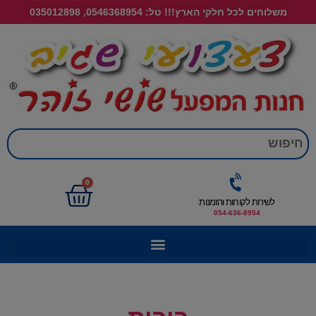
משלוחים לכל חלקי הארץ!!! טל: 0546368954, 035012898
חי
0
לשירות לקוחות והזמנות
054-636-8954