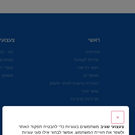
ראשי
צעצועי
אודותינו
לגו - LEGO
שירות לקוחות
מותגים
תנאי רכישה
מוצרי ת
מאמרים
משחקי 
הצהרת נגישות לאתר ולעסק
שושי זוהר
מדיניות פרטיות
×
צעצועי שגיב
משתמשים בעוגיות כדי להבטיח תפקוד האתר
ולשפר את חוויית המשתמש. אפשר לבחור אילו סוגי עוגיות