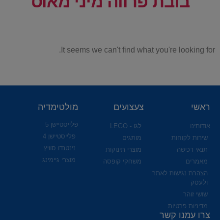
בובת פרווה מיני מאוס
It seems we can't find what you're looking for.
ראשי
צעצועים
מולטימדיה
פלייסטיישן 5
אודותינו
לגו - LEGO
פלייסטיישן 4
שירות לקוחות
מותגים
נינטנדו סוויץ
תנאי רכישה
מוצרי תינוקות
מוצרי גיימינג
מאמרים
משחקי קופסה
הצהרת נגישות לאתר
ולעסק
שושי זוהר
מדיניות פרטיות
צרו עמנו קשר