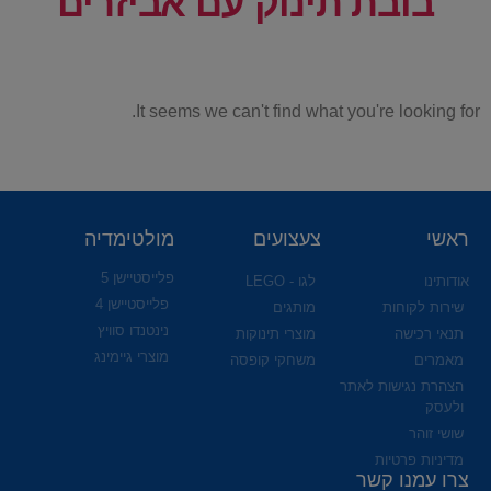
בובת תינוק עם אביזרים
It seems we can't find what you're looking for.
ראשי
צעצועים
מולטימדיה
פלייסטיישן 5
אודותינו
לגו - LEGO
פלייסטיישן 4
שירות לקוחות
מותגים
נינטנדו סוויץ
תנאי רכישה
מוצרי תינוקות
מוצרי גיימינג
מאמרים
משחקי קופסה
הצהרת נגישות לאתר
ולעסק
שושי זוהר
מדיניות פרטיות
צרו עמנו קשר