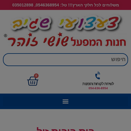
משלוחים לכל חלקי הארץ!!! טל: 0546368954, 035012898
חי
0
לשירות לקוחות והזמנות
054-636-8954