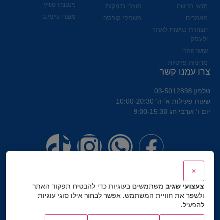
נינטנדו סוויץ
תנאי רכישה
מוצרי תינוקות
מוצרי גיימינג
מאמרים
משחקי קופסה
הצהרת נגישות לאתר
ולעסק
שושי זוהר
מדיניות פרטיות
צרו עמנו קשר
טלפון 03-5012898
שעות פעילות א’-ה’ 10:00-20:30
יום ו' וערבי חג 9:00-15:30
×
צעצועי שגיב
משתמשים בעוגיות כדי להבטיח תפקוד האתר
ולשפר את חוויית המשתמש. אפשר לבחור אילו סוגי עוגיות
להפעיל.