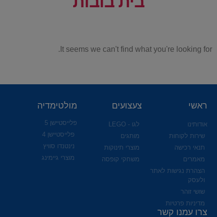
בית בובות
It seems we can't find what you're looking for.
ראשי
צעצועים
מולטימדיה
פלייסטיישן 5
אודותינו
לגו - LEGO
פלייסטיישן 4
שירות לקוחות
מותגים
נינטנדו סוויץ
תנאי רכישה
מוצרי תינוקות
מוצרי גיימינג
מאמרים
משחקי קופסה
הצהרת נגישות לאתר
ולעסק
שושי זוהר
מדיניות פרטיות
צרו עמנו קשר