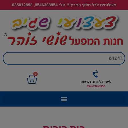
משלוחים לכל חלקי הארץ!!! טל: 0546368954, 035012898
חי
0
לשירות לקוחות והזמנות
054-636-8954