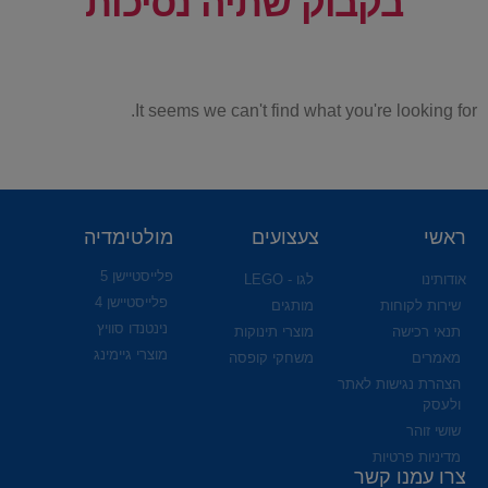
בקבוק שתיה נסיכות
It seems we can't find what you're looking for.
ראשי
צעצועים
מולטימדיה
פלייסטיישן 5
אודותינו
לגו - LEGO
פלייסטיישן 4
שירות לקוחות
מותגים
נינטנדו סוויץ
תנאי רכישה
מוצרי תינוקות
מוצרי גיימינג
מאמרים
משחקי קופסה
הצהרת נגישות לאתר
ולעסק
שושי זוהר
מדיניות פרטיות
צרו עמנו קשר