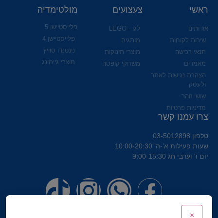
ראשי
צעצועים
מולטימדיה
פלייסטיישן 5
אודותינו
לגו - LEGO
פלייסטיישן 4
שירות לקוחות
מותגים
נינטנדו סוויץ
תנאי רכישה
מוצרי תינוקות
מוצרי גיימינג
מאמרים
משחקי קופסה
הצהרת נגישות לאתר
ולעסק
שושי זוהר
מדיניות פרטיות
צרו עמנו קשר
טלפון 03-5012898
שעות פעילות א’-ה’ 10:00-20:30
יום ו' וערבי חג 9:00-15:30
×