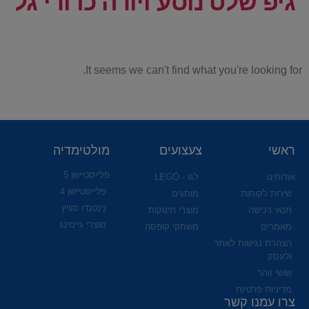
גיפ שלט נוסע ויורה כדורי גל
It seems we can't find what you're looking for.
ראשי
צעצועים
מולטימדיה
פלייסטיישן 5
אודותינו
לגו - LEGO
פלייסטיישן 4
שירות לקוחות
מותגים
נינטנדו סוויץ
תנאי רכישה
מוצרי תינוקות
מוצרי גיימינג
מאמרים
משחקי קופסה
הצהרת נגישות לאתר
ולעסק
שושי זוהר
מדיניות פרטיות
צרו עמנו קשר