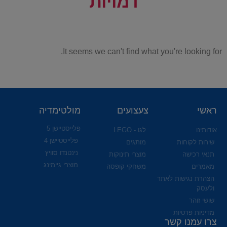
דמויות
It seems we can't find what you're looking for.
ראשי
צעצועים
מולטימדיה
פלייסטיישן 5
אודותינו
לגו - LEGO
פלייסטיישן 4
שירות לקוחות
מותגים
נינטנדו סוויץ
תנאי רכישה
מוצרי תינוקות
מוצרי גיימינג
מאמרים
משחקי קופסה
הצהרת נגישות לאתר
ולעסק
שושי זוהר
מדיניות פרטיות
צרו עמנו קשר