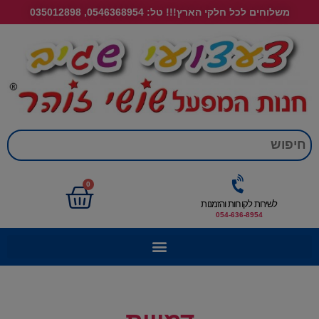
משלוחים לכל חלקי הארץ!!! טל: 0546368954, 035012898
חי
0
לשירות לקוחות והזמנות
054-636-8954