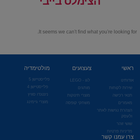
הצימלס בייבי
It seems we can't find what you're looking for.
ראשי
צעצועים
מולטימדיה
פלייסטיישן 5
אודותינו
לגו - LEGO
פלייסטיישן 4
שירות לקוחות
מותגים
נינטנדו סוויץ
תנאי רכישה
מוצרי תינוקות
מוצרי גיימינג
מאמרים
משחקי קופסה
הצהרת נגישות לאתר
ולעסק
שושי זוהר
מדיניות פרטיות
צרו עמנו קשר