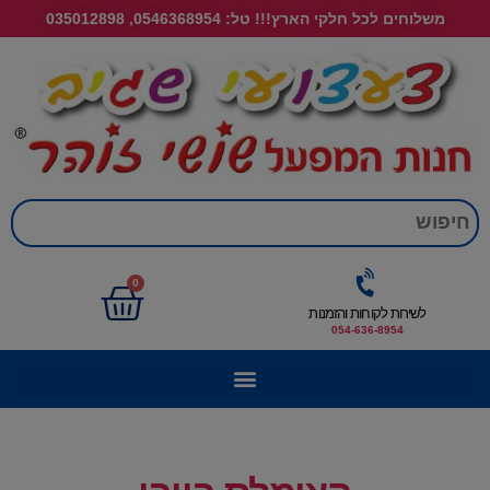
משלוחים לכל חלקי הארץ!!! טל: 0546368954, 035012898
חי
0
לשירות לקוחות והזמנות
054-636-8954