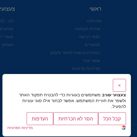
ראשי
צעצועי
אודותינו
לגו - LEGO
שירות לקוחות
מותגים
תנאי רכישה
מוצרי ת
מאמרים
משחקי 
הצהרת נגישות לאתר ולעסק
שושי זוהר
מדיניות פרטיות
×
צעצועי שגיב
משתמשים בעוגיות כדי להבטיח תפקוד האתר
ולשפר את חוויית המשתמש. אפשר לבחור אילו סוגי עוגיות
להפעיל.
קבל הכל
הסר לא הכרחיות
העדפות
מדיניות הפרטיות
כל הזכויות שמורות לצעצועי שגיב