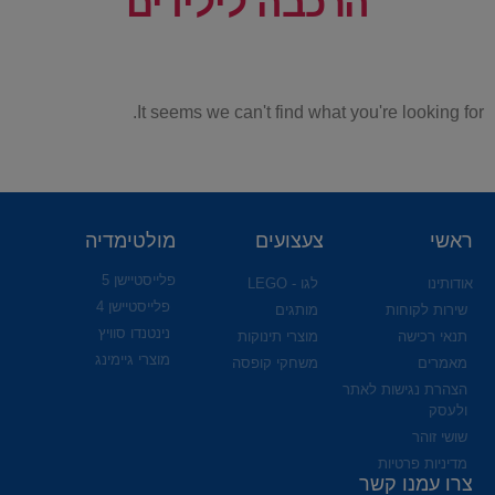
הרכבה לילידים
It seems we can't find what you're looking for.
ראשי
צעצועים
מולטימדיה
פלייסטיישן 5
אודותינו
לגו - LEGO
פלייסטיישן 4
שירות לקוחות
מותגים
נינטנדו סוויץ
תנאי רכישה
מוצרי תינוקות
מוצרי גיימינג
מאמרים
משחקי קופסה
הצהרת נגישות לאתר
ולעסק
שושי זוהר
מדיניות פרטיות
צרו עמנו קשר