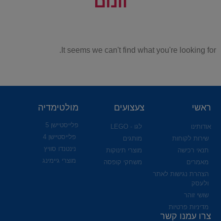
וונום
It seems we can't find what you're looking for.
ראשי
צעצועים
מולטימדיה
פלייסטיישן 5
אודותינו
לגו - LEGO
פלייסטיישן 4
שירות לקוחות
מותגים
נינטנדו סוויץ
תנאי רכישה
מוצרי תינוקות
מוצרי גיימינג
מאמרים
משחקי קופסה
הצהרת נגישות לאתר
ולעסק
שושי זוהר
מדיניות פרטיות
צרו עמנו קשר