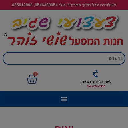
משלוחים לכל חלקי הארץ!!! טל: 0546368954, 035012898
חי
0
לשירות לקוחות והזמנות
054-636-8954