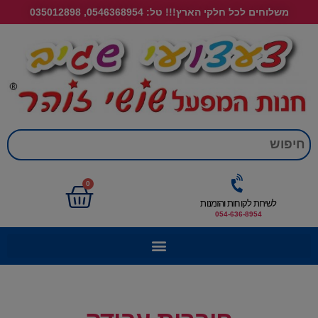
משלוחים לכל חלקי הארץ!!! טל: 0546368954, 035012898
חי
0
לשירות לקוחות והזמנות
054-636-8954