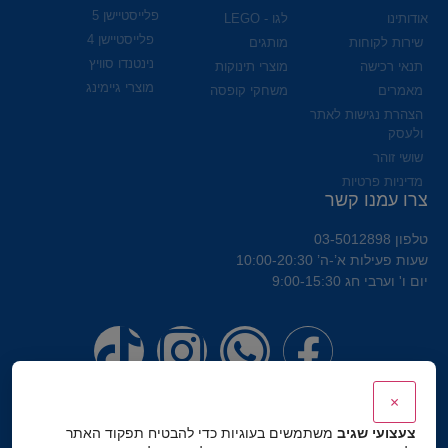
פלייסטיישן 5
אודותינו
לגו - LEGO
פלייסטיישן 4
שירות לקוחות
מותגים
נינטנדו סוויץ
תנאי רכישה
מוצרי תינוקות
מוצרי גיימינג
מאמרים
משחקי קופסה
הצהרת נגישות לאתר
ולעסק
שושי זוהר
מדיניות פרטיות
צרו עמנו קשר
טלפון 03-5012898
שעות פעילות א’-ה’ 10:00-20:30
יום ו' וערבי חג 9:00-15:30
×
צעצועי שגיב
משתמשים בעוגיות כדי להבטיח תפקוד האתר