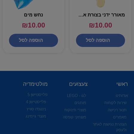
מאורר ידני בצורת ארטיק – מגוון
נחש מים
₪
10.00
₪
10.00
הוספה לסל
הוספה לסל
ראשי
צעצועים
מולטימדיה
פלייסטיישן 5
אודותינו
לגו - LEGO
פלייסטיישן 4
שירות לקוחות
מותגים
נינטנדו סוויץ
תנאי רכישה
מוצרי תינוקות
מוצרי גיימינג
מאמרים
משחקי קופסה
הצהרת נגישות לאתר
ולעסק