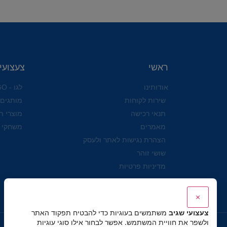
ראשי
צעצועי
אודותינו
לגו - LEGO
שירות לקוחות
מותגים
תנאי רכישה
מוצרי ת
מאמרים
משחקי 
הצהרת נגישות לאתר ולעסק
שושי זוהר
מדיניות פרטיות
×
צעצועי שגיב
משתמשים בעוגיות כדי להבטיח תפקוד האתר
ולשפר את חוויית המשתמש. אפשר לבחור אילו סוגי עוגיות