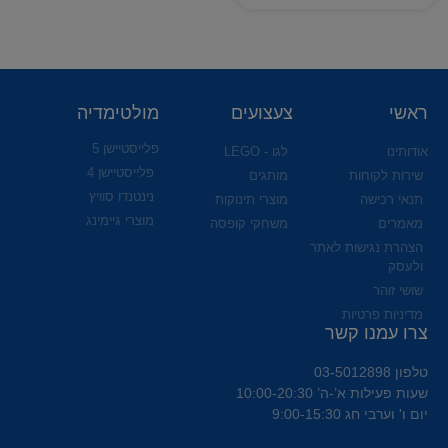
ראשי
צעצועים
מולטימדיה
פלייסטיישן 5
אודותינו
לגו - LEGO
פלייסטיישן 4
שירות לקוחות
מותגים
נינטנדו סוויץ
תנאי רכישה
מוצרי תינוקות
מוצרי גיימינג
מאמרים
משחקי קופסה
הצהרת נגישות לאתר
ולעסק
שושי זוהר
מדיניות פרטיות
צרו עמנו קשר
טלפון 03-5012898
שעות פעילות א’-ה’ 10:00-20:30
יום ו' וערבי חג 9:00-15:30