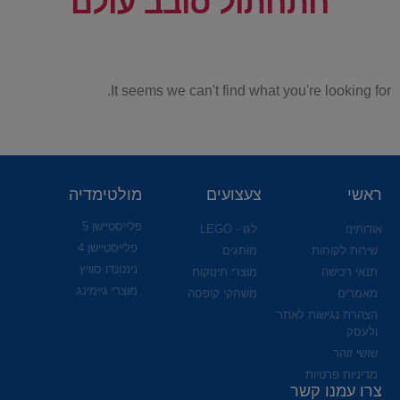
חתחתול סובב עולם
It seems we can't find what you're looking for.
ראשי
צעצועים
מולטימדיה
פלייסטיישן 5
אודותינו
לגו - LEGO
פלייסטיישן 4
שירות לקוחות
מותגים
נינטנדו סוויץ
תנאי רכישה
מוצרי תינוקות
מוצרי גיימינג
מאמרים
משחקי קופסה
הצהרת נגישות לאתר
ולעסק
שושי זוהר
מדיניות פרטיות
צרו עמנו קשר