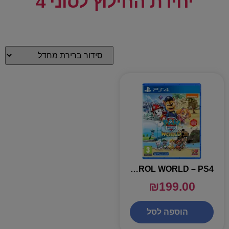
יחידת החילוץ לסוני 4
PAW PATROL WORLD – PS4
₪
199.00
הוספה לסל