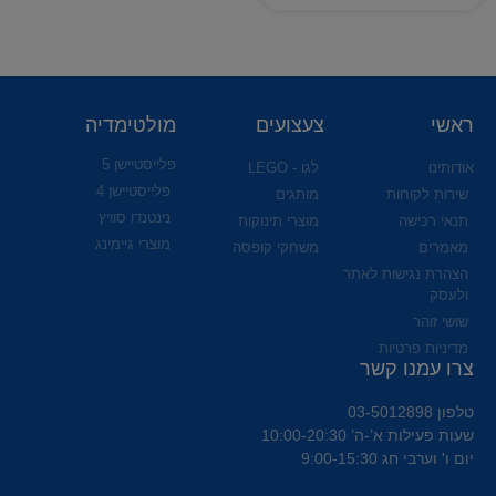
ראשי
צעצועים
מולטימדיה
פלייסטיישן 5
אודותינו
לגו - LEGO
פלייסטיישן 4
שירות לקוחות
מותגים
נינטנדו סוויץ
תנאי רכישה
מוצרי תינוקות
מוצרי גיימינג
מאמרים
משחקי קופסה
הצהרת נגישות לאתר
ולעסק
שושי זוהר
מדיניות פרטיות
צרו עמנו קשר
טלפון 03-5012898
שעות פעילות א’-ה’ 10:00-20:30
יום ו' וערבי חג 9:00-15:30