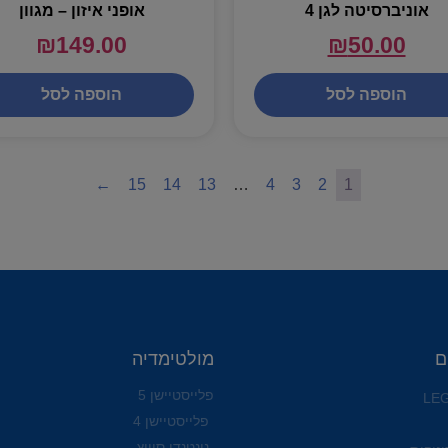
אוניברסיטה לגן 4
אופני איזון – מגוון
₪
149.00
₪
50.00
הוספה לסל
הוספה לסל
←
15
14
13
…
4
3
2
1
ם
מולטימדיה
פלייסטיישן 5
פלייסטיישן 4
נינטנדו סוויץ