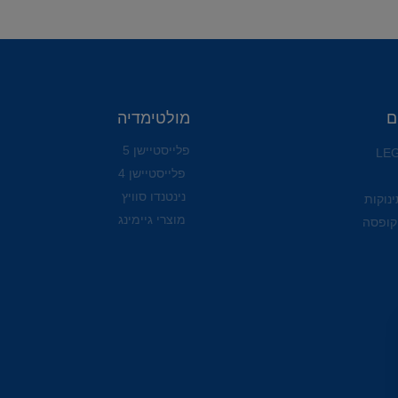
ם
מולטימדיה
פלייסטיישן 5
פלייסטיישן 4
נינטנדו סוויץ
ינוקות
מוצרי גיימינג
קופסה