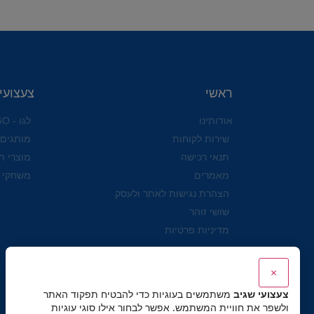
ראשי
צעצועי
אודותינו
לגו - LEGO
שירות לקוחות
מותגים
תנאי רכישה
מוצרי ת
מאמרים
משחקי 
הצהרת נגישות לאתר ולעסק
שושי זוהר
מדיניות פרטיות
×
צעצועי שגיב
משתמשים בעוגיות כדי להבטיח תפקוד האתר
ולשפר את חוויית המשתמש. אפשר לבחור אילו סוגי עוגיות