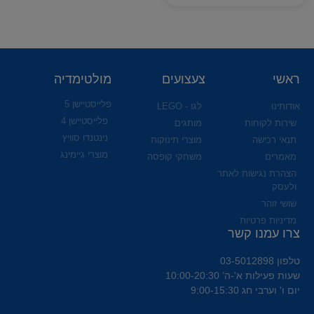
ראשי
צעצועים
מולטימדיה
פלייסטיישן 5
אודותינו
לגו - LEGO
פלייסטיישן 4
שירות לקוחות
מותגים
נינטנדו סוויץ
תנאי רכישה
מוצרי תינוקות
מוצרי גיימינג
מאמרים
משחקי קופסה
הצהרת נגישות לאתר
ולעסק
שושי זוהר
מדיניות פרטיות
צרו עמנו קשר
טלפון 03-5012898
שעות פעילות א’-ה’ 10:00-20:30
יום ו' וערבי חג 9:00-15:30