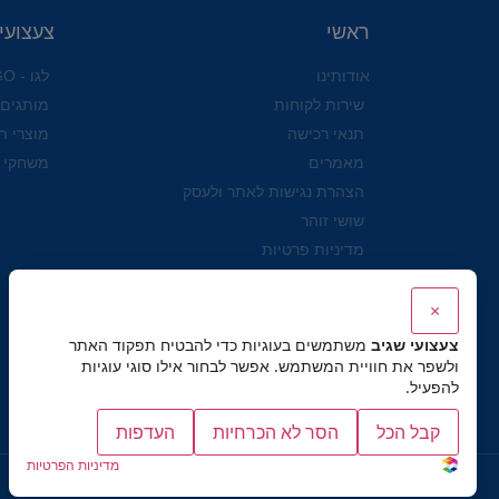
ראשי
צעצועי
אודותינו
לגו - LEGO
שירות לקוחות
מותגים
תנאי רכישה
מוצרי ת
מאמרים
משחקי 
הצהרת נגישות לאתר ולעסק
שושי זוהר
מדיניות פרטיות
×
צעצועי שגיב
משתמשים בעוגיות כדי להבטיח תפקוד האתר
ולשפר את חוויית המשתמש. אפשר לבחור אילו סוגי עוגיות
להפעיל.
קבל הכל
הסר לא הכרחיות
העדפות
מדיניות הפרטיות
כל הזכויות שמורות לצעצועי שגיב