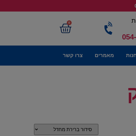
ת
0
054
נות
מאמרים
צרו קשר