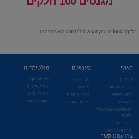
מגנטים 100 חלקים
It seems we can't find what you're looking for.
ראשי
צעצועים
מולטימדיה
פלייסטיישן 5
אודותינו
לגו - LEGO
פלייסטיישן 4
שירות לקוחות
מותגים
נינטנדו סוויץ
תנאי רכישה
מוצרי תינוקות
מוצרי גיימינג
מאמרים
משחקי קופסה
הצהרת נגישות לאתר
ולעסק
שושי זוהר
מדיניות פרטיות
צרו עמנו קשר