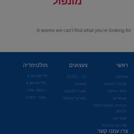
מונפול
It seems we can't find what you're looking for.
ראשי
צעצועים
מולטימדיה
פלייסטיישן 5
אודותינו
לגו - LEGO
פלייסטיישן 4
שירות לקוחות
מותגים
נינטנדו סוויץ
תנאי רכישה
מוצרי תינוקות
מוצרי גיימינג
מאמרים
משחקי קופסה
הצהרת נגישות לאתר
ולעסק
שושי זוהר
מדיניות פרטיות
צרו עמנו קשר