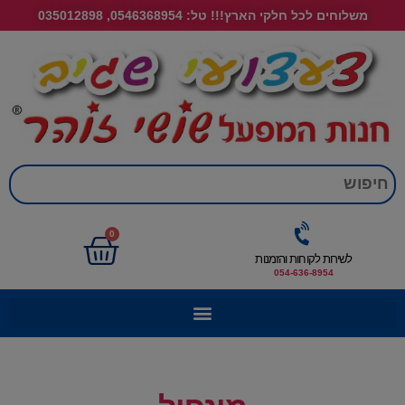
משלוחים לכל חלקי הארץ!!! טל: 0546368954, 035012898
חי
0
לשירות לקוחות והזמנות
054-636-8954