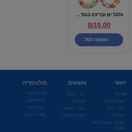
גלגל ים ובריכה בגודל 50 ס"מ
₪
10.00
הוספה לסל
ראשי
צעצועים
מולטימדיה
פלייסטיישן 5
אודותינו
לגו - LEGO
פלייסטיישן 4
שירות לקוחות
מותגים
נינטנדו סוויץ
תנאי רכישה
מוצרי תינוקות
מוצרי גיימינג
מאמרים
משחקי קופסה
הצהרת נגישות לאתר
ולעסק