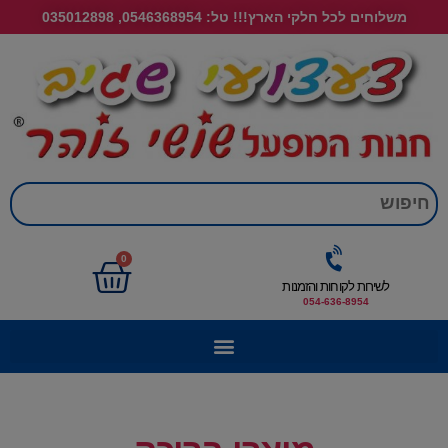
משלוחים לכל חלקי הארץ!!! טל: 0546368954, 035012898
חי
0
לשירות לקוחות והזמנות
054-636-8954