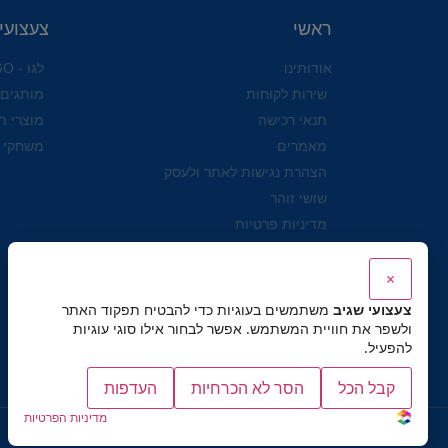
ראשי
צעצועי
אודותינו
לגו - LEGO
שירות לקוחות
מותגים
תנאי רכישה
מוצרי ת
מאמרים
משחקי 
הצהרת נגישות לאתר ולעסק
שושי זוהר
מדיניות פרטיות
×
צעצועי שגיב
משתמשים בעוגיות כדי להבטיח תפקוד האתר
ולשפר את חוויית המשתמש. אפשר לבחור אילו סוגי עוגיות
להפעיל.
קבל הכל
הסר לא הכרחיות
העדפות
מדיניות הפרטיות
כל הזכויות שמורות לצעצועי שגיב