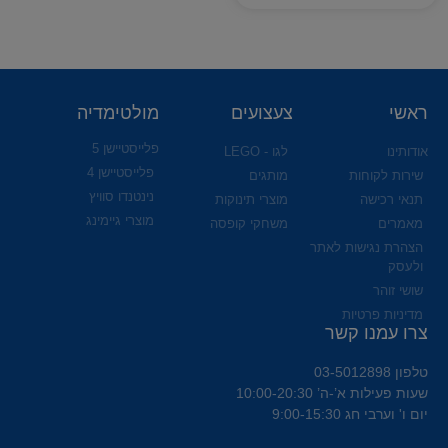
ראשי
צעצועים
מולטימדיה
פלייסטיישן 5
אודותינו
לגו - LEGO
פלייסטיישן 4
שירות לקוחות
מותגים
נינטנדו סוויץ
תנאי רכישה
מוצרי תינוקות
מוצרי גיימינג
מאמרים
משחקי קופסה
הצהרת נגישות לאתר
ולעסק
שושי זוהר
מדיניות פרטיות
צרו עמנו קשר
טלפון 03-5012898
שעות פעילות א’-ה’ 10:00-20:30
יום ו' וערבי חג 9:00-15:30