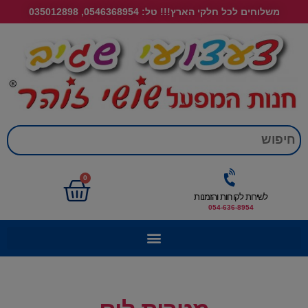
משלוחים לכל חלקי הארץ!!! טל: 0546368954, 035012898
חי
0
לשירות לקוחות והזמנות
054-636-8954