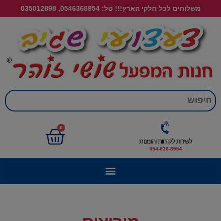
משלוחים לכל חלקי הארץ!!! טל: 0546368954, 035012898
חי
0
לשירות לקוחות והזמנות
054-636-8954