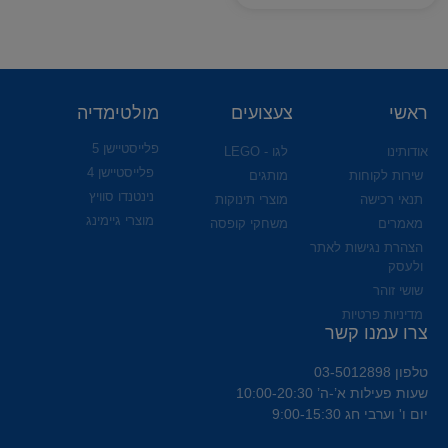
ראשי
צעצועים
מולטימדיה
פלייסטיישן 5
אודותינו
לגו - LEGO
פלייסטיישן 4
שירות לקוחות
מותגים
נינטנדו סוויץ
תנאי רכישה
מוצרי תינוקות
מוצרי גיימינג
מאמרים
משחקי קופסה
הצהרת נגישות לאתר
ולעסק
שושי זוהר
מדיניות פרטיות
צרו עמנו קשר
טלפון 03-5012898
שעות פעילות א’-ה’ 10:00-20:30
יום ו' וערבי חג 9:00-15:30