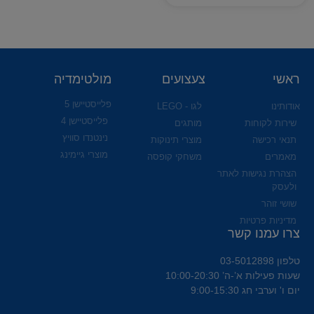
ראשי
צעצועים
מולטימדיה
פלייסטיישן 5
אודותינו
לגו - LEGO
פלייסטיישן 4
שירות לקוחות
מותגים
נינטנדו סוויץ
תנאי רכישה
מוצרי תינוקות
מוצרי גיימינג
מאמרים
משחקי קופסה
הצהרת נגישות לאתר
ולעסק
שושי זוהר
מדיניות פרטיות
צרו עמנו קשר
טלפון 03-5012898
שעות פעילות א’-ה’ 10:00-20:30
יום ו' וערבי חג 9:00-15:30