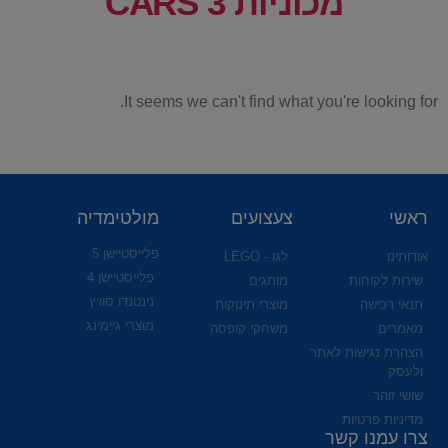
מכוניות CARS 3
It seems we can't find what you're looking for.
ראשי
צעצועים
מולטימדיה
פלייסטיישן 5
אודותינו
לגו - LEGO
פלייסטיישן 4
שירות לקוחות
מותגים
נינטנדו סוויץ
תנאי רכישה
מוצרי תינוקות
מוצרי גיימינג
מאמרים
משחקי קופסה
הצהרת נגישות לאתר
ולעסק
שושי זוהר
מדיניות פרטיות
צרו עמנו קשר