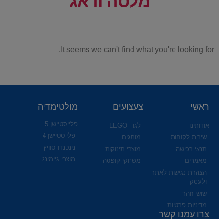
מלסה ודאג
It seems we can't find what you're looking for.
ראשי
צעצועים
מולטימדיה
פלייסטיישן 5
אודותינו
לגו - LEGO
פלייסטיישן 4
שירות לקוחות
מותגים
נינטנדו סוויץ
תנאי רכישה
מוצרי תינוקות
מוצרי גיימינג
מאמרים
משחקי קופסה
הצהרת נגישות לאתר
ולעסק
שושי זוהר
מדיניות פרטיות
צרו עמנו קשר