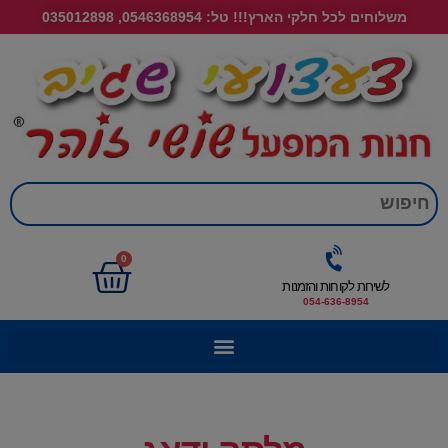
משלוחים לכל חלקי הארץ!!! טל: 0546368954, 035012898
חי
0
לשירות לקוחות והזמנות
054-636-8954