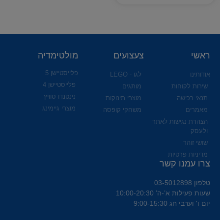
ראשי
צעצועים
מולטימדיה
פלייסטיישן 5
אודותינו
לגו - LEGO
פלייסטיישן 4
שירות לקוחות
מותגים
נינטנדו סוויץ
תנאי רכישה
מוצרי תינוקות
מוצרי גיימינג
מאמרים
משחקי קופסה
הצהרת נגישות לאתר
ולעסק
שושי זוהר
מדיניות פרטיות
צרו עמנו קשר
טלפון 03-5012898
שעות פעילות א’-ה’ 10:00-20:30
יום ו' וערבי חג 9:00-15:30