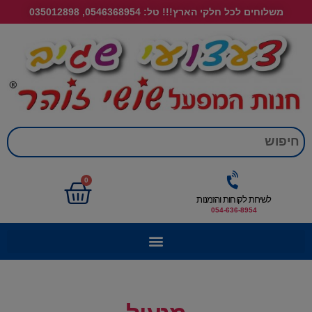
משלוחים לכל חלקי הארץ!!! טל: 0546368954, 035012898
חי
0
לשירות לקוחות והזמנות
054-636-8954