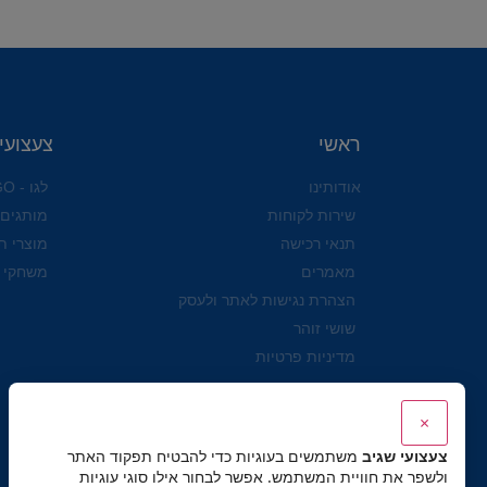
ראשי
צעצועי
אודותינו
לגו - LEGO
שירות לקוחות
מותגים
תנאי רכישה
מוצרי ת
מאמרים
משחקי 
הצהרת נגישות לאתר ולעסק
שושי זוהר
מדיניות פרטיות
×
צעצועי שגיב
משתמשים בעוגיות כדי להבטיח תפקוד האתר
ולשפר את חוויית המשתמש. אפשר לבחור אילו סוגי עוגיות