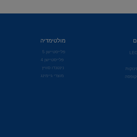
ם
מולטימדיה
פלייסטיישן 5
פלייסטיישן 4
נינטנדו סוויץ
ינוקות
מוצרי גיימינג
קופסה