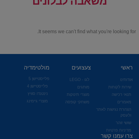
משאבה לבלונים
It seems we can't find what you're looking for.
ראשי
צעצועים
מולטימדיה
פלייסטיישן 5
אודותינו
לגו - LEGO
פלייסטיישן 4
שירות לקוחות
מותגים
נינטנדו סוויץ
תנאי רכישה
מוצרי תינוקות
מוצרי גיימינג
מאמרים
משחקי קופסה
הצהרת נגישות לאתר
ולעסק
שושי זוהר
מדיניות פרטיות
צרו עמנו קשר