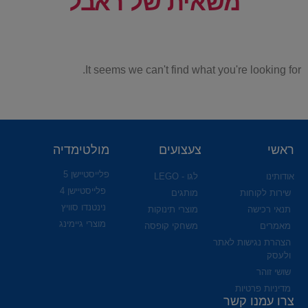
משאית של ראבל
It seems we can't find what you're looking for.
ראשי
צעצועים
מולטימדיה
פלייסטיישן 5
אודותינו
לגו - LEGO
פלייסטיישן 4
שירות לקוחות
מותגים
נינטנדו סוויץ
תנאי רכישה
מוצרי תינוקות
מוצרי גיימינג
מאמרים
משחקי קופסה
הצהרת נגישות לאתר
ולעסק
שושי זוהר
מדיניות פרטיות
צרו עמנו קשר