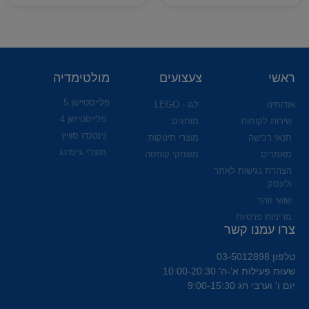
ראשי
צעצועים
מולטימדיה
פלייסטיישן 5
אודותינו
לגו - LEGO
פלייסטיישן 4
שירות לקוחות
מותגים
נינטנדו סוויץ
תנאי רכישה
מוצרי תינוקות
מוצרי גיימינג
מאמרים
משחקי קופסה
הצהרת נגישות לאתר
ולעסק
שושי זוהר
מדיניות פרטיות
צרו עמנו קשר
טלפון 03-5012898
שעות פעילות א’-ה’ 10:00-20:30
יום ו' וערבי חג 9:00-15:30