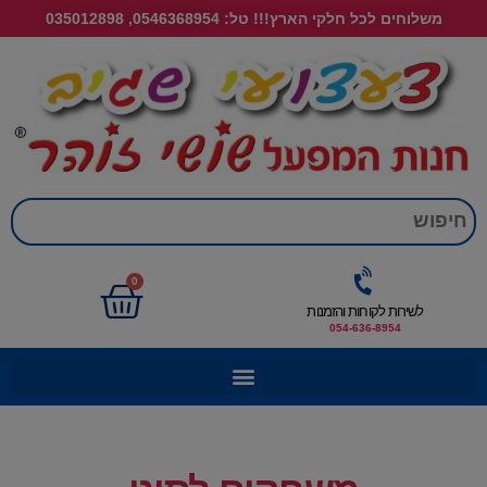
משלוחים לכל חלקי הארץ!!! טל: 0546368954, 035012898
חי
0
לשירות לקוחות והזמנות
054-636-8954